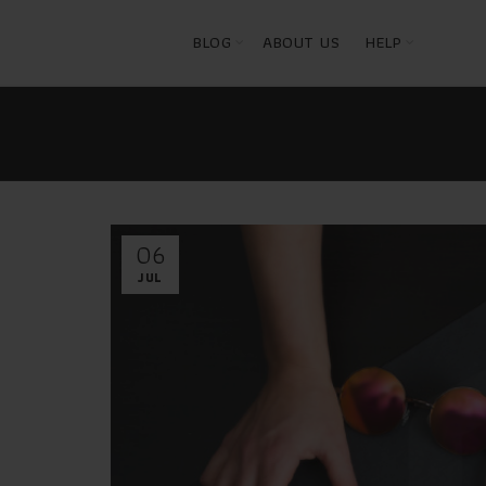
BLOG
ABOUT US
HELP
06
JUL