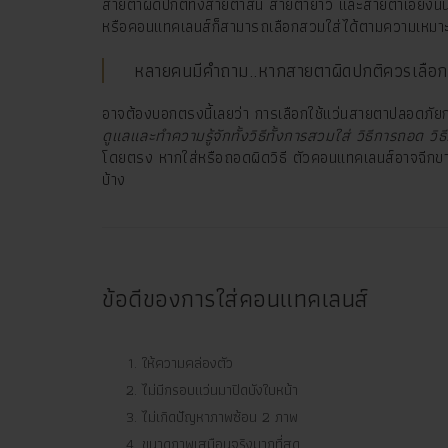
สายตาผิดปกติทั้งสายตาสั้น สายตายาว และสายตาเอียงนั้น 
หรือคอนแทคเลนส์ก็สามารถเลือกสวมใส่ได้ตามความเหมา
หลายคนมีคำถาม..หากสายตาผิดปกติควรเลือก
อาจต้องบอกตรงนี้เลยว่า การเลือกใช้แว่นสายตาปลอดภัยก
ดูแลและทำความรู้จักทั้งวิธีทั้งการสวมใส่ วิธีการถอด วิ
โดยตรง หากใส่หรือถอดผิดวิธี ตัวคอนแทคเลนส์อาจฉีกขาดแ
บ้าง
ข้อดีของการใส่คอนแทคเลนส์
ให้ความคล่องตัว
ไม่มีกรอบแว่นมาปิดบังใบหน้า
ไม่เกิดปัญหาภาพซ้อน 2 ภาพ
ขนาดภาพเสมือนจริงมากที่สุด