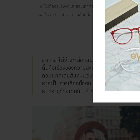
ไม่ต้องระวัง-ดูแลเยอะเท่าคอนแทคเลนส์
ใส
ไม่เสี่ยงต่อโรคแทรกซ้อนที่อาจเกิดขึ้น
คว
ภา
สุดท้าย ไม่ว่าจะเลือกสวมใส่อะไรเพื่อป้องกัน
นั่นคือเรื่องของความสะอาดและความเข้ากับรูปห
คอนแทคเลนส์และแว่นวางขายกันอย่างมาก ผู้ซื
หากเป็นการเลือกซื้อคอนแทคเลนส์ด้วยแล้ว
หมดอายุด้วยเช่นกัน ถ้าจะให้ดี ควรซื้อที่ร้าน