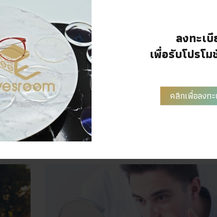
่แล้วเหมือนมีอะไรมาพลางหน้าให้เกิด
ามรำคาญได้ง่าย
ลงทะเบี
พที่มองไม่เสมือนจริง ทำให้รู้สึกงง
เพื่อรับโปรโมช
ดวงตา หรือเลือกสวมใส่แบบแฟชั่น อย่างหนึ่งที่ควรต้องคำนึงถึงอย
คลิกเพื่อลงทะ
น้าเพื่อให้ไม่ดูเกะกะสายตาของตัวเองมากจนเกินพอดี ยิ่งปัจจุบันม
้อสวมใส่ควรสังเกตุและเลือกซื้อกับบุคคลหรือร้านจำหน่ายที่สะอ
ควรตรวจสอบค่าความโค้งของคอนแทคให้พอดีกับดวงตา รวมถึงตรว
แว่น หรือซื้อกับจักษุแพทย์หรือนักทัศนมาตรโดยตรงดีที่สุดนะ