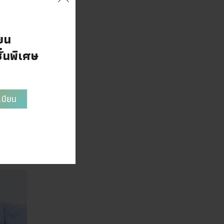
ยน
ั่นพิเศษ
ู่เสมอ
เบียน
ีทั้ง
าด และ
จดูวัน