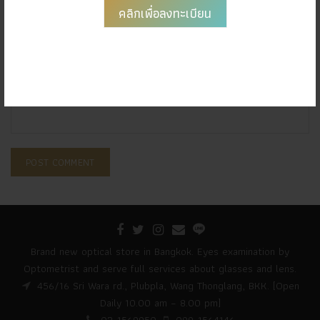
คลิกเพื่อลงทะเบียน
*
Email
Website
Brand new optical store in Bangkok. Eyes examination by
Optometrist and serve full services about glasses and lens.
456/16 Sri Wara rd., Plubpla, Wang Thonglang, BKK. [Open
Daily 10.00 am – 8.00 pm]