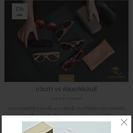
06
JUL
Vision
แว่นตา vs คอนแทคเลนส์
Leave a comment
สายตาผิดปกติทั้งสายตาสั้น-ยาว-เอียงนั้น จะแก้ไขโดยการใส่แว่นตาหรือ
คอนแทคเลนส์ก็สามารถเลือกได้ตามความเหมาะสม หลายคนมีคำถาม..เรา
ควรเลือกใส่คอนแทคเลนส์หรือแว่นตา