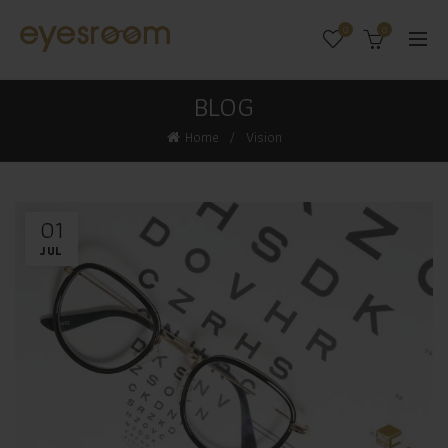
0
0
BLOG
Home
Vision
01
JUL