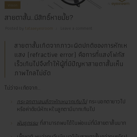
Vision
สายตาสั้น..มีสิทธิ์หายมั้ย?
Posted by
tataaeyesroom
Leave a comment
สายตาสั้นเกิดจากภาวะผิดปกติของการหักเห
แสง (refractive error) คือการที่แสงโฟกัส
เร็วเกินไปจึงทำให้ผู้ที่มีปัญหาสายตาสั้นเห็น
ภาพไกลไม่ชัด
ไม่ว่าจะเกิดจาก…
กระจกตาเลนส์ตาหักเหมากเกินไป
กระบอกตายาวไป
หรือค่าดัชนีหักเหในลูกตามีมากเกินไป
พันธุกรรม
ที่สามารถพบได้ในพ่อแม่ที่มีสายตาสั้นมาก
เชื้อชาติ
พบว่าคนจีนมีแนวโน้มสายตาสั้นกว่าคนยุโรป